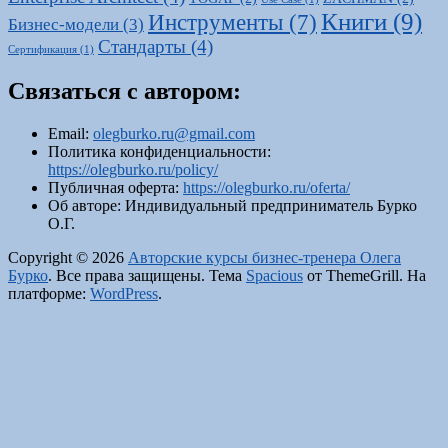
Книги
(9)
Инструменты
(7)
Бизнес-модели
(3)
Стандарты
(4)
Сертификация
(1)
Связаться с автором:
Email:
olegburko.ru@gmail.com
Политика конфиденциальности:
https://olegburko.ru/policy/
Публичная оферта:
https://olegburko.ru/oferta/
Об авторе: Индивидуальный предприниматель Бурко
О.Г.
Copyright © 2026
Авторские курсы бизнес-тренера Олега
Бурко
. Все права защищены. Тема
Spacious
от ThemeGrill. На
платформе:
WordPress
.