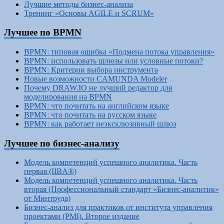
Лучшие методы бизнес-анализа
Тренинг «Основы AGILE и SCRUM»
Лучшее по BPMN
BPMN: типовая ошибка «Подмена потока управления»
BPMN: использовать шлюзы или условные потоки?
BPMN: Критерии выбора инструмента
Новые возможности CAMUNDA Modeler
Почему DRAW.IO не лучший редактор для
моделирования на BPMN
BPMN: что почитать на английском языке
BPMN: что почитать на русском языке
BPMN: как работает неэксклюзивный шлюз
Лучшее по бизнес-анализу
Модель компетенций успешного аналитика. Часть
первая (IIBA®)
Модель компетенций успешного аналитика. Часть
вторая (Профессиональный стандарт «Бизнес-аналитик»
от Минтруда)
Бизнес-анализ для практиков от института управления
проектами (PMI). Второе издание