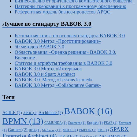
Бизнес-анализ от британского компьютерного общества
Паттерны требований к программному обеспечению
Референтная модель бизнес-процессов APQC
Лучшее по стандарту BABOK 3.0
Бесплатная книга по основам стандарта BABOK 3.0
BABOK 3.0 Метод «Прототипирование»
50 методов BABOK 3.0
Область знания «Оценка решения» BABOK 3.0.
Введение
Статусы и атрибуты требования в BABOK 3.0
BABOK 3.0 Метод «Интервью»
BABOK 3.0 и Sparx Architect
BABOK 3.0. Метод «Lessons learned»
BABOK 3.0 Метод «Collaborative Games»
Теги
BABOK
(16)
AGILE
(2)
Archimate
(2)
APQC
(1)
BPMN
(13)
CAMUNDA
(1)
Coursera
(1)
English
(1)
FEAF
(1)
Forrester
SPARX
Gartner
(2)
(1)
IIBA
(1)
McKinsey
(1)
MOOC
(1)
PMBOK
(1)
PMI
(1)
Enterprise Architect
(4)
TOGAF
(2)
ZACHMAN
(2)
Use Case
(1)