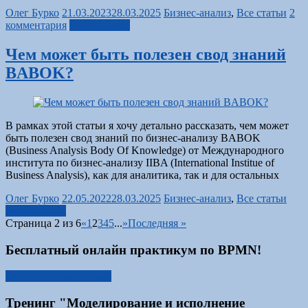
Олег Бурко
21.03.2023
28.03.2025
Бизнес-анализ
,
Все статьи
2
комментария
Читать далее
Чем может быть полезен свод знаний
BABOK?
В рамках этой статьи я хочу детально рассказать, чем может
быть полезен свод знаний по бизнес-анализу BABOK
(Business Analysis Body Of Knowledge) от Международного
института по бизнес-анализу IIBA (International Institue of
Business Analysis), как для аналитика, так и для остальных
Олег Бурко
22.05.2022
28.03.2025
Бизнес-анализ
,
Все статьи
Читать далее
Страница 2 из 6
«
1
2
3
4
5
...
»
Последняя »
Бесплатный онлайн практикум по BPMN!
Описание практикума
Тренинг "Моделирование и исполнение