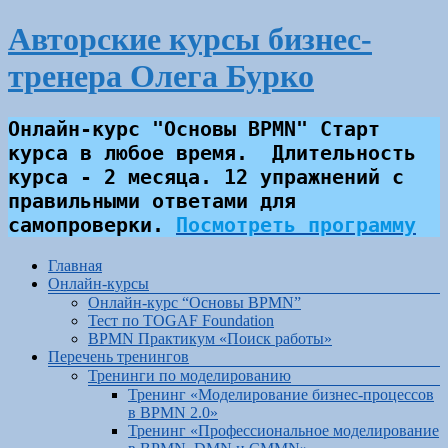
Перейти
Авторские курсы бизнес-
к
содержимому
тренера Олега Бурко
Онлайн-курс "Основы BPMN" Старт 
курса в любое время.  Длительность 
курса - 2 месяца. 12 упражнений с 
правильными ответами для 
самопроверки.
Посмотреть программу
Меню
Главная
Онлайн-курсы
Онлайн-курс “Основы BPMN”
Тест по TOGAF Foundation
BPMN Практикум «Поиск работы»
Перечень тренингов
Тренинги по моделированию
Тренинг «Моделирование бизнес-процессов
в BPMN 2.0»
Тренинг «Профессиональное моделирование