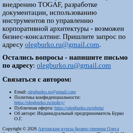
внедрению TOGAF, разработке
документации, использованию
инструментов по управлению
корпоративной архитектуры - возможен
бизнес-консалтинг. Пришлите запрос по
адресу
olegburko.ru@gmail.com
.
Остались вопросы - напишите письмо
по адресу
:
olegburko.ru@gmail.com
Связаться с автором:
Email:
olegburko.ru@gmail.com
Политика конфиденциальности:
https://olegburko.ru/policy/
Публичная оферта:
https://olegburko.ru/oferta/
Об авторе: Индивидуальный предприниматель Бурко
О.Г.
Copyright © 2026
Авторские курсы бизнес-тренера Олега