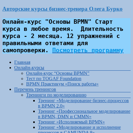
Перейти
Авторские курсы бизнес-тренера Олега Бурко
к
содержимому
Онлайн-курс "Основы BPMN" Старт 
курса в любое время.  Длительность 
курса - 2 месяца. 12 упражнений с 
правильными ответами для 
самопроверки.
Посмотреть программу
Меню
Главная
Онлайн-курсы
Онлайн-курс “Основы BPMN”
Тест по TOGAF Foundation
BPMN Практикум «Поиск работы»
Перечень тренингов
Тренинги по моделированию
Тренинг «Моделирование бизнес-процессов
в BPMN 2.0»
Тренинг «Профессиональное моделирование
в BPMN, DMN и CMMN»
Тренинг «Исполняемый BPMN»
Тренинг «Моделирование и исполнение
процессов в CAMUNDA 8»